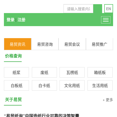
EN
登录
注册
|
T
o
g
g
易贸资讯
易贸咨询
易贸会议
易贸推广
l
e
价格查询
n
a
纸浆
废纸
瓦楞纸
箱纸板
v
i
白板纸
白卡纸
文化用纸
生活用纸
g
a
关于易贸
+ 更多
t
i
“易贸纸询”中国造纸行业可靠的决策智囊
o