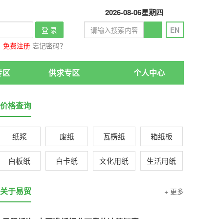
2026-08-06
星期四
登 录
EN
免费注册
忘记密码？
专区
供求专区
个人中心
价格查询
纸浆
废纸
瓦楞纸
箱纸板
白板纸
白卡纸
文化用纸
生活用纸
关于易贸
+ 更多