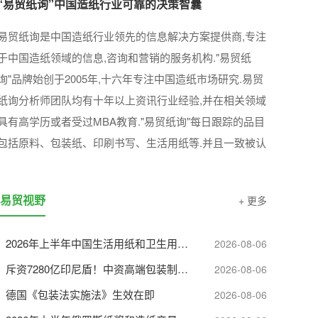
“易贸纸询”中国造纸行业可靠的决策智囊
易贸纸询是中国造纸行业领先的信息解决方案提供商,专注
于中国造纸领域的信息,咨询和营销的服务机构."易贸纸
询"品牌始创于2005年,十六年专注中国造纸市场研究.易贸
纸询分析师团队均有十年以上资讯行业经验,并在相关领域
具有高学历或者受过MBA教育."易贸纸询"每日跟踪的品目
包括原料、包装纸、印刷书写、生活用纸等.并且一致被认
为是这些领域中较权威可靠的信息来源.
易贸视野
+ 更多
2026年上半年中国生活用纸和卫生用品进出口情况
2026-08-06
斥资7280亿印尼盾！中资高端包装制造项目落地印尼，剑指全球版图
2026-08-06
德国《包装法实施法》生效在即
2026-08-06