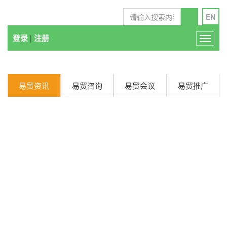
EN
登录
注册
|
T
o
g
g
易贸资讯
易贸咨询
易贸会议
易贸推广
l
e
n
a
v
i
g
a
t
i
o