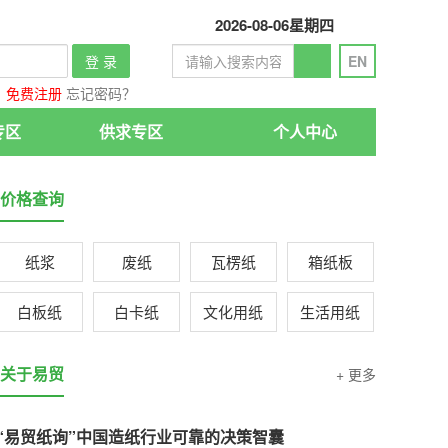
2026-08-06
星期四
登 录
EN
免费注册
忘记密码？
专区
供求专区
个人中心
价格查询
纸浆
废纸
瓦楞纸
箱纸板
白板纸
白卡纸
文化用纸
生活用纸
关于易贸
+ 更多