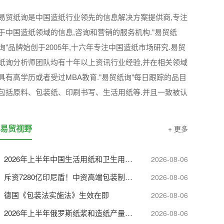
“易贸纸询”中国造纸行业可靠的决策智囊
易贸纸询是中国造纸行业领先的信息解决方案提供商,专注
于中国造纸领域的信息,咨询和营销的服务机构."易贸纸
询"品牌始创于2005年,十六年专注中国造纸市场研究.易贸
纸询分析师团队均有十年以上资讯行业经验,并在相关领域
具有高学历或者受过MBA教育."易贸纸询"每日跟踪的品目
包括原料、包装纸、印刷书写、生活用纸等.并且一致被认
为是这些领域中较权威可靠的信息来源.
易贸视野
+ 更多
2026年上半年中国生活用纸和卫生用品进出口情况
2026-08-06
斥资7280亿印尼盾！中资高端包装制造项目落地印尼，剑指全球版图
2026-08-06
德国《包装法实施法》生效在即
2026-08-06