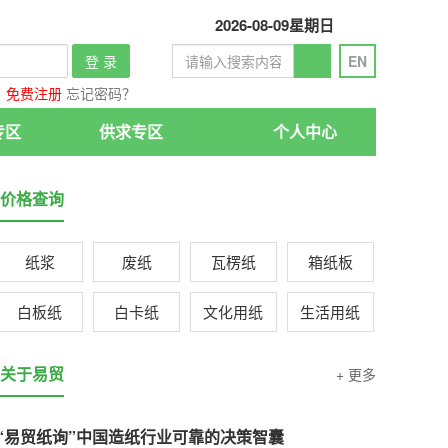
2026-08-09
星期日
登 录
EN
免费注册
忘记密码？
专区
供求专区
个人中心
价格查询
纸浆
废纸
瓦楞纸
箱纸板
白板纸
白卡纸
文化用纸
生活用纸
关于易贸
+ 更多