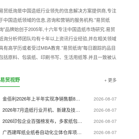
“易贸纸询”中国造纸行业可靠的决策智囊
易贸纸询是中国造纸行业领先的信息解决方案提供商,专注
于中国造纸领域的信息,咨询和营销的服务机构."易贸纸
询"品牌始创于2005年,十六年专注中国造纸市场研究.易贸
纸询分析师团队均有十年以上资讯行业经验,并在相关领域
具有高学历或者受过MBA教育."易贸纸询"每日跟踪的品目
包括原料、包装纸、印刷书写、生活用纸等.并且一致被认
为是这些领域中较权威可靠的信息来源.
易贸视野
+ 更多
金佰利2026年上半年实现净销售额83.52亿美元
2026-08-07
2026年7月造纸行业开机、新建及技改项目盘点
2026-08-07
2026印包企业百强榜发布，多家纸包装巨头强势入选！
2026-08-07