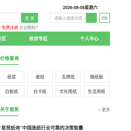
2026-08-08
星期六
登 录
EN
免费注册
忘记密码？
专区
供求专区
个人中心
价格查询
纸浆
废纸
瓦楞纸
箱纸板
白板纸
白卡纸
文化用纸
生活用纸
关于易贸
+ 更多