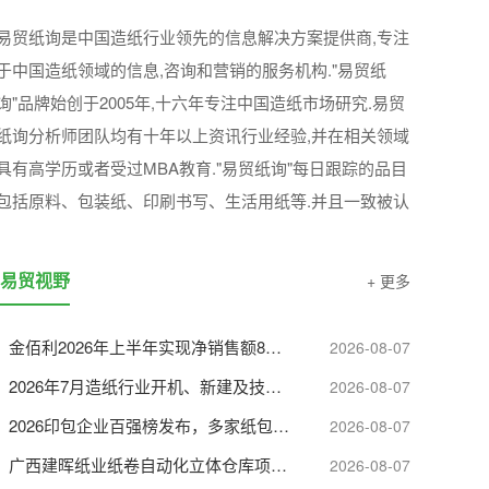
“易贸纸询”中国造纸行业可靠的决策智囊
易贸纸询是中国造纸行业领先的信息解决方案提供商,专注
于中国造纸领域的信息,咨询和营销的服务机构."易贸纸
询"品牌始创于2005年,十六年专注中国造纸市场研究.易贸
纸询分析师团队均有十年以上资讯行业经验,并在相关领域
具有高学历或者受过MBA教育."易贸纸询"每日跟踪的品目
包括原料、包装纸、印刷书写、生活用纸等.并且一致被认
为是这些领域中较权威可靠的信息来源.
易贸视野
+ 更多
金佰利2026年上半年实现净销售额83.52亿美元
2026-08-07
2026年7月造纸行业开机、新建及技改项目盘点
2026-08-07
2026印包企业百强榜发布，多家纸包装巨头强势入选！
2026-08-07
广西建晖纸业纸卷自动化立体仓库项目，正式迈入主体施工关键阶段
2026-08-07