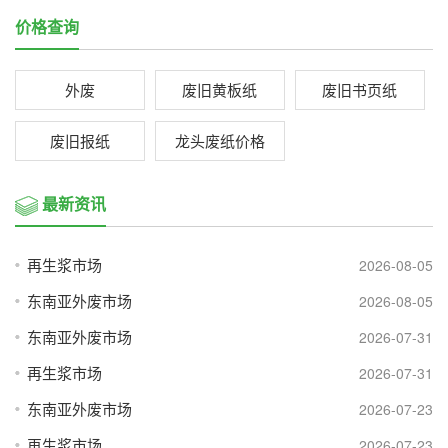
价格查询
外废
废旧黄板纸
废旧书页纸
废旧报纸
龙头废纸价格
最新资讯
再生浆市场
2026-08-05
东南亚外废市场
2026-08-05
东南亚外废市场
2026-07-31
再生浆市场
2026-07-31
东南亚外废市场
2026-07-23
再生浆市场
2026-07-23