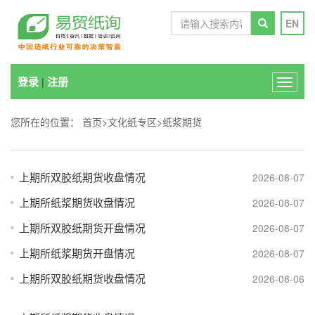
EN
登录
注册
|
T
o
您所在的位置：
首页
>
文化纸专区
>
纸浆期货
g
g
l
上期所双胶纸期货收盘情况
2026-08-07
e
n
上期所纸浆期货收盘情况
2026-08-07
a
上期所双胶纸期货开盘情况
2026-08-07
v
i
上期所纸浆期货开盘情况
2026-08-07
g
上期所双胶纸期货收盘情况
2026-08-06
a
t