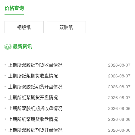
价格查询
铜版纸
双胶纸
最新资讯
上期所双胶纸期货收盘情况
2026-08-07
上期所纸浆期货收盘情况
2026-08-07
上期所双胶纸期货开盘情况
2026-08-07
上期所纸浆期货开盘情况
2026-08-07
上期所双胶纸期货收盘情况
2026-08-06
上期所纸浆期货收盘情况
2026-08-06
上期所双胶纸期货开盘情况
2026-08-06